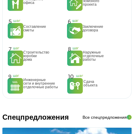
эскизного
офиса
проекта
Составление
Заключение
сметы
договора
Строительство
Наружные
коробки
отделочные
дома
работы
Инженерные
Сдача
сети и внутренние
объекта
отделочные работы
Спецпредложения
Все спецпредложения