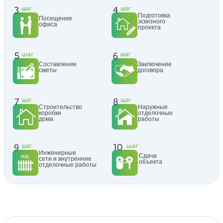
Подготовка
Посещение
эскизного
офиса
проекта
Составление
Заключение
сметы
договора
Строительство
Наружные
коробки
отделочные
дома
работы
Инженерные
Сдача
сети и внутренние
объекта
отделочные работы