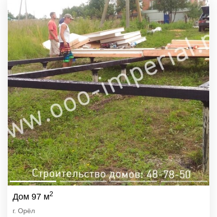
2
Дом 97 м
г. Орёл